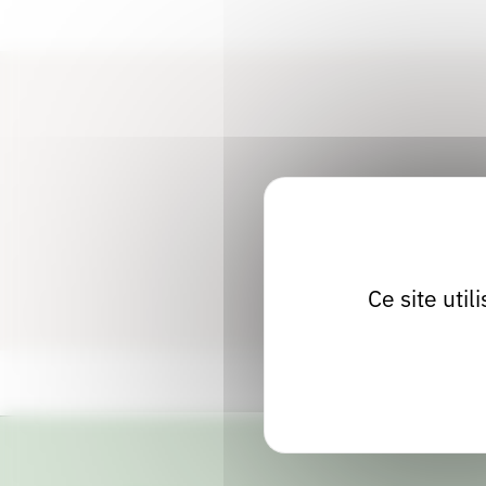
bibliothèques et librairies). Elle favorise ainsi les échang
littéraires.
Ce site uti