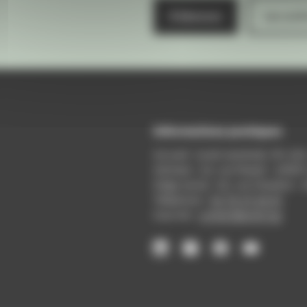
S'abonner
Les arch
Informations pratiques
Accueil : lundi-vendredi, 9h-12
Adresse : 14, rue Passet - 69007
Siège social : 25, rue Chazière -
Téléphone :
04 78 39 58 87
Courriel :
contact@arall.org
LinkedIn
Instagram
Facebook
YouTube
(nouvelle
(nouvelle
(nouvelle
(nouvelle
fenêtre)
fenêtre)
fenêtre)
fenêtre)