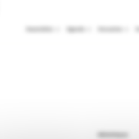
Association
Agenda
Annuaires
A
Missions
Nos Rendez-vous
Auteurs
A
Équipe
Festivals
Festivals
A
raires
Lettres frontière
Vie de l'association
Autres événements
Organismes de mani
M
Enjeux de la filière livre
Appels à projets et à candidatur
Librairies
P
Adhérer
Maisons d'édition
a promotion de la littérature en Rhône-Alpes et en Suisse
Rendez-vous : le programme
Correcteurs
ançais. Elle défend les auteurs et les éditeurs de ces
e nombreux autres professionnels (une soixantaine de
Nous contacter
Bibliothèques