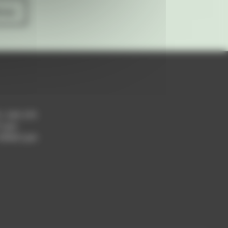
ives
h / 14h-17h
 Lyon
 69004 Lyon