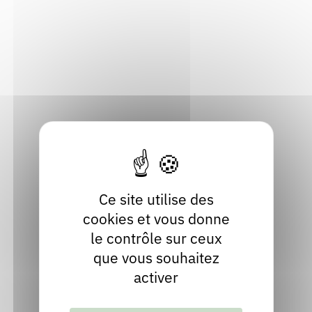
BP60
Rendez-vous : le programme
Correcteurs
63033 Clermont-Ferrand
Puy-de-Dôme
Nous contacter
Bibliothèques
Localiser
04 73 42 63 63
Contact
Site internet
facebook
youtube
twitter
Ce site utilise des
cookies et vous donne
le contrôle sur ceux
que vous souhaitez
activer