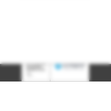
LinkedIn
Instagram
Facebook
YouTube
(nouvelle
(nouvelle
(nouvelle
(nouvelle
fenêtre)
fenêtre)
fenêtre)
fenêtre)
Plan du site
Déclaration d'accessibilité
Site éco-conçu
Mentions légales
Politique de confidentialité
Charte
graphique
Création acti