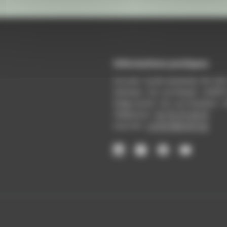
Informations pratiques
Accueil : lundi-vendredi, 9h-12
Adresse : 14, rue Passet - 69007
Siège social : 25, rue Chazière -
Téléphone :
04 78 39 58 87
Courriel :
contact@arall.org
LinkedIn
Instagram
Facebook
YouTube
(nouvelle
(nouvelle
(nouvelle
(nouvelle
fenêtre)
fenêtre)
fenêtre)
fenêtre)