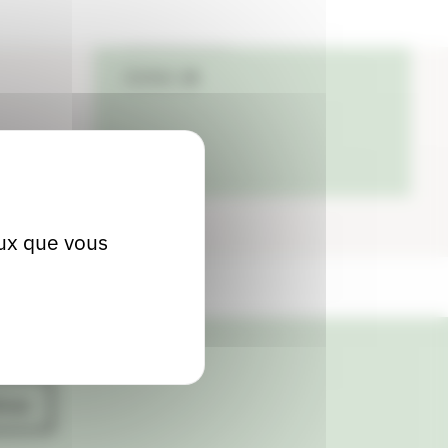
04 75 76 89 20
Contact
eux que vous
ives