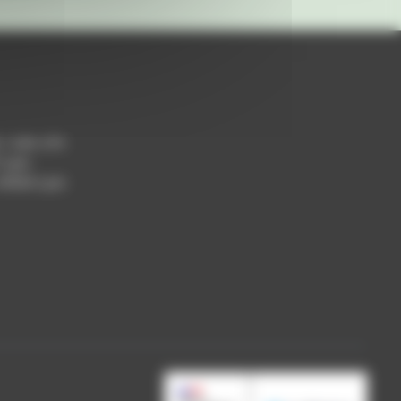
h / 14h-17h
 Lyon
 69004 Lyon