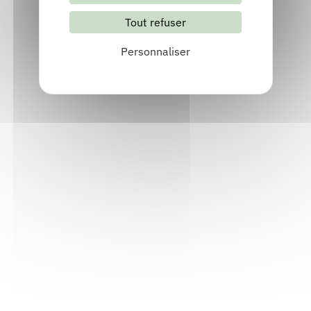
Tout refuser
S'abonner
Les archives
Personnaliser
Informations pratiques
Accueil : lundi-vendredi, 9h-12h / 14h-17h
Adresse : 14, rue Passet - 69007 Lyon
Siège social : 25, rue Chazière - 69004 Lyon
Téléphone :
04 78 39 58 87
Courriel :
contact@arall.org