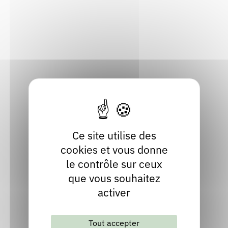
Maison de l'Industrialité
Rendez-vous : le programme
Correcteurs
74950 Scionzier
Haute-Savoie
Nous contacter
Bibliothèques
Localiser
04 50 98 19 28
Contact
Site internet
Ce site utilise des
cookies et vous donne
le contrôle sur ceux
que vous souhaitez
activer
Tout accepter
Lettre d'information mensuelle