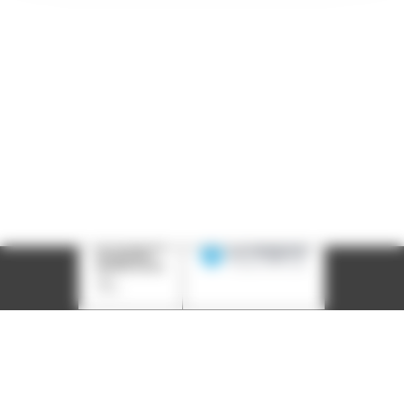
Courriel :
contact@arall.org
LinkedIn
Instagram
Facebook
YouTube
(nouvelle
(nouvelle
(nouvelle
(nouvelle
fenêtre)
fenêtre)
fenêtre)
fenêtre)
Plan du site
Déclaration d'accessibilité
Site éco-conçu
Mentions légales
Politique de confidentialité
Charte
graphique
Création acti