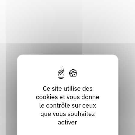
Rendez-vous : le programme
Correcteurs
855 route de Viuz
74210 Faverges-Seythenex
Haute-Savoie
Nous contacter
Bibliothèques
Localiser
04 50 32 45 99
Contact
Site internet
facebook
twitter
Ce site utilise des
cookies et vous donne
le contrôle sur ceux
que vous souhaitez
activer