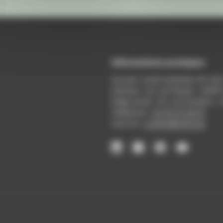
Informations pratiques
Accueil : lundi-vendredi, 9h-12
Adresse : 14, rue Passet - 69007
Siège social : 25, rue Chazière -
Téléphone :
04 78 39 58 87
Courriel :
contact@arall.org
LinkedIn
Instagram
Facebook
YouTube
(nouvelle
(nouvelle
(nouvelle
(nouvelle
fenêtre)
fenêtre)
fenêtre)
fenêtre)