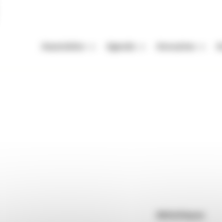
Association
Agenda
Annuaires
A
Missions
Nos Rendez-vous
Auteurs
A
Équipe
Festivals
Festivals
A
raires
Voyage en écriture
Vie de l'association
Autres événements
Organismes de mani
M
Enjeux de la filière livre
Appels à projets et à candidatur
Librairies
P
Adhérer
Maisons d'édition
t l’écriture en fédérant auteurs, lecteurs, illustrateurs,
Rendez-vous : le programme
Correcteurs
livre, associations et collectivités territoriales.
auteurs, atelier d’écriture, concours…). De faire connaître
Nous contacter
Bibliothèques