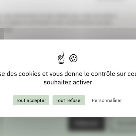
liser les réseaux, s’entraider, partager, organiser des
 auteurs et du public. De trouver des moyens financiers,
s, des distributeurs et des médias pour aider les auteurs
e en Bugey en participant à des manifestations les plus
 large.
lise des cookies et vous donne le contrôle sur c
souhaitez activer
Tout accepter
Tout refuser
Personnaliser
S'abonner
Les arch