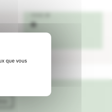
Localiser
Contact
facebook
eux que vous
ives