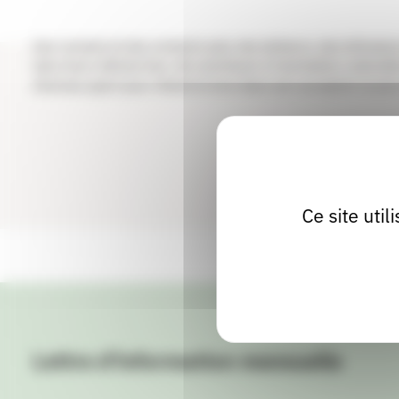
et promouvoir les auteurs bugistes et l’association. De mutua
réunions à thème pour répondre aux besoins spécifiques des
des conseils et des contacts avec des éditeurs, des diffuseur
dans leurs démarches. De contribuer à l’animation culturell
diverses ayant pour thème le livre dans son acception la plus
Ce site uti
Lettre d'information mensuelle