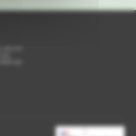
h / 14h-17h
 Lyon
 69004 Lyon