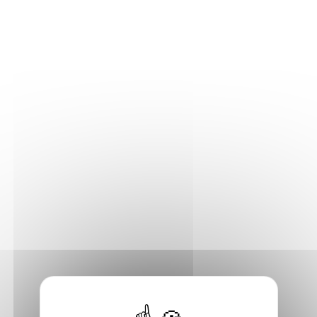
Thou bout d'chant, Lyon 1.
Mercredi 20 mai à 19h
, rencontre avec
Elisabeth Chabuel
,
Librairie Garin, Chambéry.
Jeudi 21 mai à 18h
, balade-rencontre avec
Didier
Tronchet
, Vivement dimanche, Lyon 4.
Jeudi 21 mai à 19h30
. rencontre avec
Laure Castillo
, café-
librairie Relie-Delivre, Lyon 1.
Samedi 23 mai à 14h30
, dédicaces de
Patrick Prugne
,
Librairie La BD, Lyon 1
.
Du mardi 26 au diamnche 31 mai
,
Festival Regards
croisés, Grenoble
.
Du mercredi 27 au dimanche 31 mai
,
Festival du premier