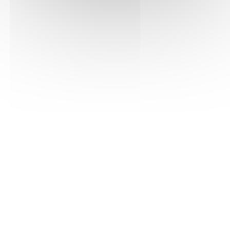
Samedi 13 juin de 15h à 18h, MiKaël Mignet et Serge
Annequin
sont en dédicace à la Librairie Vivement
Dimanche (L'Aînée), Lyon.
Mardi 16 juin à 19h
, rencontre avec
Joël Vernet
, Librairie
Le Square, Grenoble.
Mardi 16 juin à 19h30
, rencontre avec
Isabelle Carrier
,
Librairie La Voie aux chapitres, Lyon.
-----
Jusqu'à mardi 21 juin
, exposition
L'illustre Pinocchio
au
Musée de l'illustration jeunesse, Moulins.