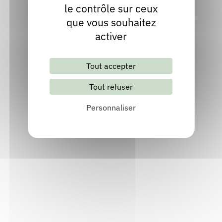
activités de médiation
le contrôle sur ceux
J'aime partager ma passion des
que vous souhaitez
livres et des belles histoires,
activer
particulièrement en imaginaire
(Science-Fiction, Fantasy,
Tout accepter
Fantastique) et transmettre ma
curiosité créative.
Tout refuser
Personnaliser
Inviter Dominique LÉMURI
Ressources